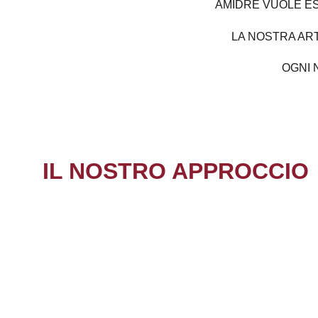
AMIDRE VUOLE E
LA NOSTRA ART
OGNI 
IL NOSTRO APPROCCIO
LA NOSTRA RICERCA MIRA A SVILUPPARE UN NU
APPROCCIO ALLA CULTURA DELLA SARDEGNA, 
IN VITA LE EMOZIONI ATTRAVERSO L'ARTE. 
UTILIZZANDO COLORI VIVACI, PITTURE MATERICH
L'UTILIZZO DI MATERIALI POVERI, CERCHIAMO D
E TRASMETTERE LE SENSAZIONI PROFONDE CH
EMERGONO DAL NOSTRO INCONTRO  EMOTIVO C